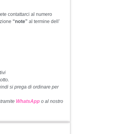
tete contattarci al numero
ezione
“note”
al termine dell’
ivi
otto.
uindi si prega di ordinare per
 tramite
WhatsApp
o al nostro