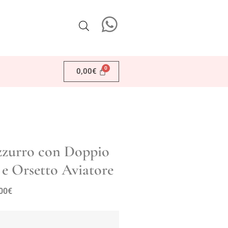
0,00
€
zzurro con Doppio
 e Orsetto Aviatore
00
€