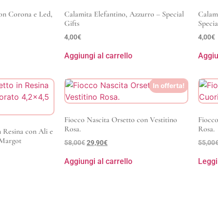
on Corona e Led,
Calamita Elefantino, Azzurro – Special
Calami
Gifts
Specia
4,00
€
4,00
€
Aggiungi al carrello
Aggiu
In offerta!
Fiocco Nascita Orsetto con Vestitino
Fiocco
Rosa.
Rosa.
 Resina con Ali e
 Margot
58,00
€
29,90
€
55,00
Aggiungi al carrello
Leggi