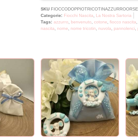
SKU
FIOCCODOPPIOTRICOTINAZZURROORSE
Categorie:
Fiocchi Nascita
,
La Nostra Sartoria
Tags:
azzurro
,
benvenuto
,
cotone
,
fiocco nascita
nascita
,
nome
,
nome tricotin
,
nuvola
,
pannolenci
,