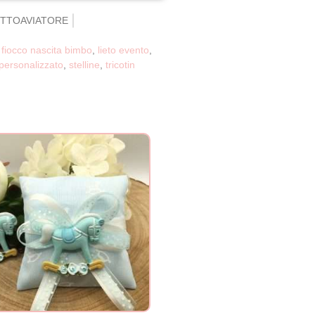
TTOAVIATORE
,
fiocco nascita bimbo
,
lieto evento
,
personalizzato
,
stelline
,
tricotin