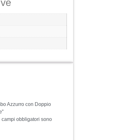
ive
mbo Azzurro con Doppio
e”
I campi obbligatori sono