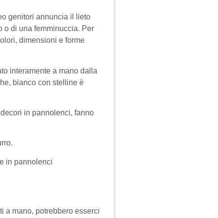
eo genitori annuncia il lieto
to o di una femminuccia. Per
colori, dimensioni e forme
zzato interamente a mano dalla
ghe, bianco con stelline è
 decori in pannolenci, fanno
rro.
re in pannolenci
ti a mano, potrebbero esserci