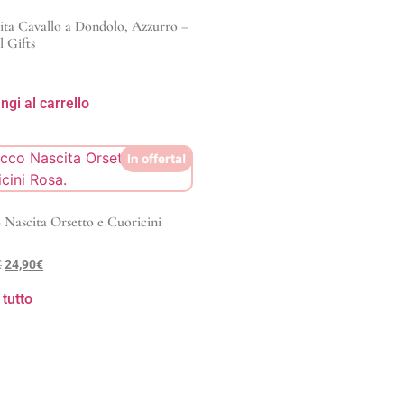
ta Cavallo a Dondolo, Azzurro –
l Gifts
ngi al carrello
In offerta!
 Nascita Orsetto e Cuoricini
€
24,90
€
 tutto