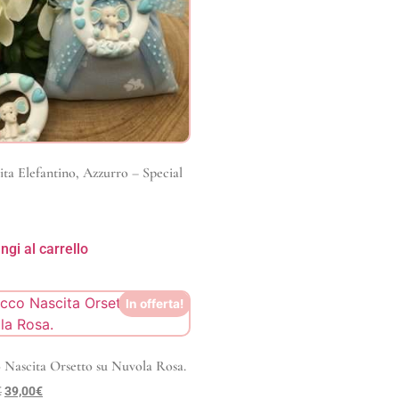
ta Elefantino, Azzurro – Special
ngi al carrello
In offerta!
 Nascita Orsetto su Nuvola Rosa.
€
39,00
€