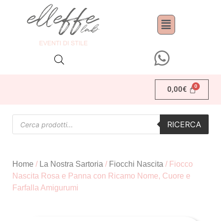
0,00
€
RICERCA
Home
/
La Nostra Sartoria
/
Fiocchi Nascita
/ Fiocco
Nascita Rosa e Panna con Ricamo Nome, Cuore e
Farfalla Amigurumi