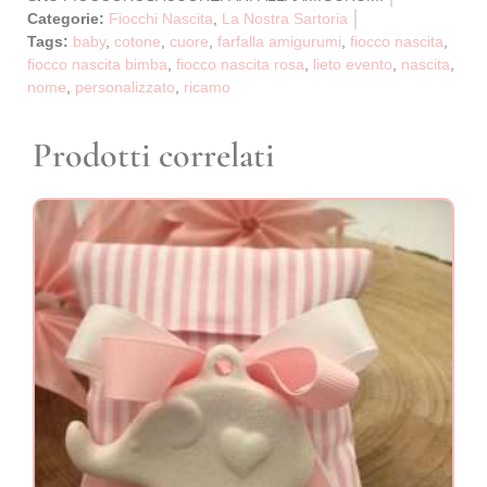
Categorie:
Fiocchi Nascita
,
La Nostra Sartoria
Tags:
baby
,
cotone
,
cuore
,
farfalla amigurumi
,
fiocco nascita
,
fiocco nascita bimba
,
fiocco nascita rosa
,
lieto evento
,
nascita
,
nome
,
personalizzato
,
ricamo
Prodotti correlati