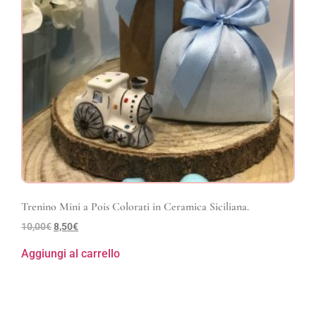
Trenino Mini a Pois Colorati in Ceramica Siciliana.
10,00
€
8,50
€
Aggiungi al carrello