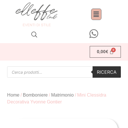
0,00
€
RICERCA
Home
/
Bomboniere
/
Matrimonio
/ Mini Clessidra
Decorativa Yvonne Gontier