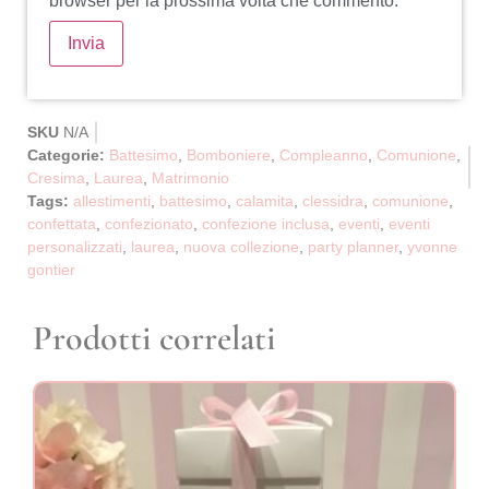
browser per la prossima volta che commento.
SKU
N/A
Categorie:
Battesimo
,
Bomboniere
,
Compleanno
,
Comunione
,
Cresima
,
Laurea
,
Matrimonio
Tags:
allestimenti
,
battesimo
,
calamita
,
clessidra
,
comunione
,
confettata
,
confezionato
,
confezione inclusa
,
eventi
,
eventi
personalizzati
,
laurea
,
nuova collezione
,
party planner
,
yvonne
gontier
Prodotti correlati