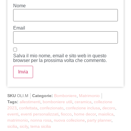
Nome
Email
Salva il mio nome, email e sito web in questo
browser per la prossima volta che commento.
SKU
OLI.M
Categorie:
Bomboniere
,
Matrimonio
Tags:
allestimenti
,
bomboniere utili
,
ceramica
,
collezione
2023
,
confettata
,
confezionato
,
confezione inclusa
,
decoro
,
eventi
,
eventi personalizzati
,
fiocco
,
home decor
,
maiolica
,
matrimonio
,
nonna rosa
,
nuova collezione
,
party planner
,
sicilia
,
sicily
,
tema sicilia