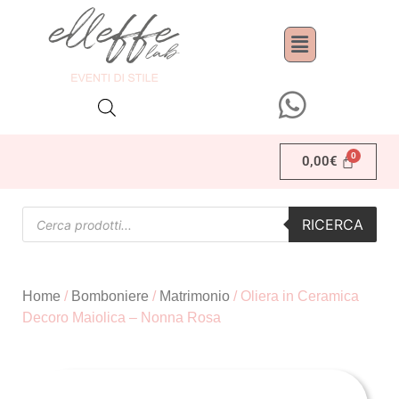
0,00
€
RICERCA
Home
/
Bomboniere
/
Matrimonio
/ Oliera in Ceramica
Decoro Maiolica – Nonna Rosa