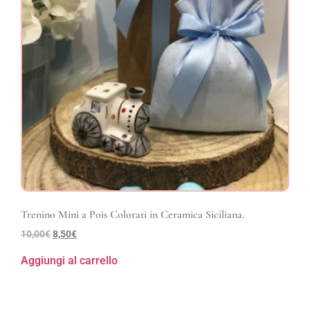
Trenino Mini a Pois Colorati in Ceramica Siciliana.
10,00
€
8,50
€
Aggiungi al carrello