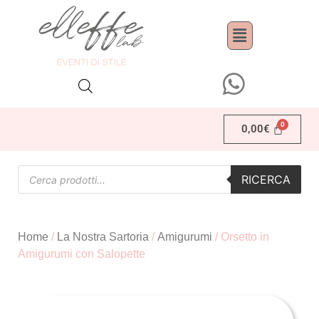
0,00
€
RICERCA
Home
/
La Nostra Sartoria
/
Amigurumi
/ Orsetto in
Amigurumi con Salopette