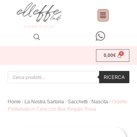
0,00
€
RICERCA
Home
/
La Nostra Sartoria
/
Sacchetti
/
Nascita
/ Orsetto
Profumato in Cera con Box Regalo Rosa