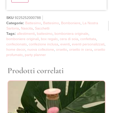
SKU
9225252000788
Categorie:
Battesimo
,
Battesimo
,
Bomboniere
,
La Nostra
Sartoria
,
Nascita
,
Sacchetti
Tags:
allestimenti
,
battesimo
,
bomboniera originale
,
bomboniere originali
,
box regalo
,
cera di soia
,
confettata
,
confezionato
,
confezione inclusa
,
eventi
,
eventi personalizzati
,
home decor
,
nuova collezione
,
orsetto
,
orsetto in cera
,
orsetto
profumato
,
party planner
Prodotti correlati