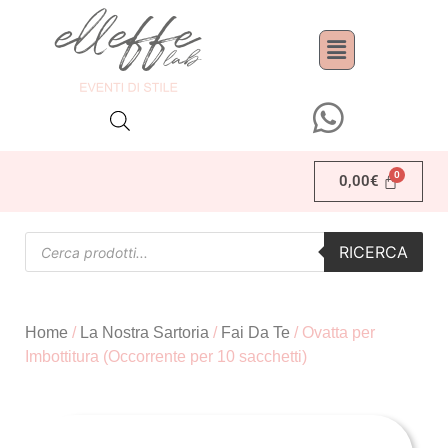
0,00
€
RICERCA
Home
/
La Nostra Sartoria
/
Fai Da Te
/ Ovatta per
Imbottitura (Occorrente per 10 sacchetti)