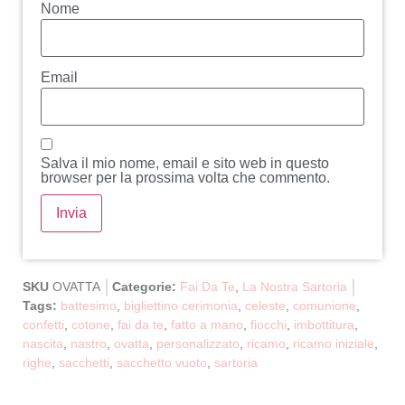
Nome
Email
Salva il mio nome, email e sito web in questo
browser per la prossima volta che commento.
SKU
OVATTA
Categorie:
Fai Da Te
,
La Nostra Sartoria
Tags:
battesimo
,
bigliettino cerimonia
,
celeste
,
comunione
,
confetti
,
cotone
,
fai da te
,
fatto a mano
,
fiocchi
,
imbottitura
,
nascita
,
nastro
,
ovatta
,
personalizzato
,
ricamo
,
ricamo iniziale
,
righe
,
sacchetti
,
sacchetto vuoto
,
sartoria