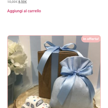
10,00
€
8,50
€
Aggiungi al carrello
In offerta!