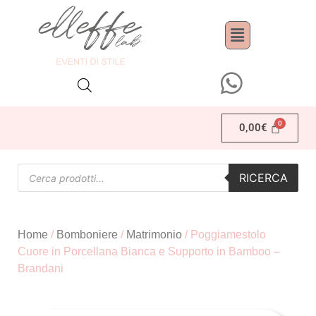
0,00
€
RICERCA
Home
/
Bomboniere
/
Matrimonio
/ Poggiamestolo
Cuore in Porcellana Bianca e Supporto in Bamboo –
Brandani