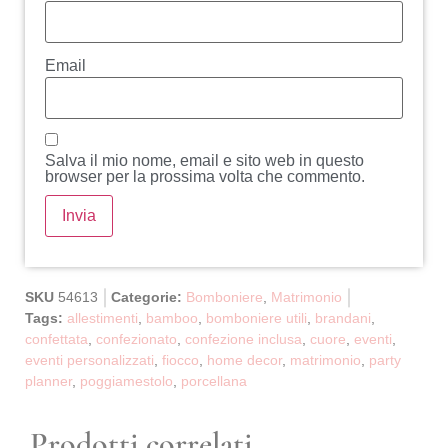
Email
Salva il mio nome, email e sito web in questo
browser per la prossima volta che commento.
SKU
54613
Categorie:
Bomboniere
,
Matrimonio
Tags:
allestimenti
,
bamboo
,
bomboniere utili
,
brandani
,
confettata
,
confezionato
,
confezione inclusa
,
cuore
,
eventi
,
eventi personalizzati
,
fiocco
,
home decor
,
matrimonio
,
party
planner
,
poggiamestolo
,
porcellana
Prodotti correlati