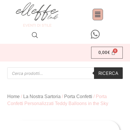
0,00
€
RICERCA
Home
/
La Nostra Sartoria
/
Porta Confetti
/ Porta
Confetti Personalizzati Teddy Balloons in the Sky