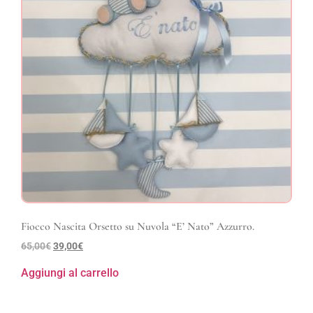
Fiocco Nascita Orsetto su Nuvola “E’ Nato” Azzurro.
65,00
€
39,00
€
Aggiungi al carrello