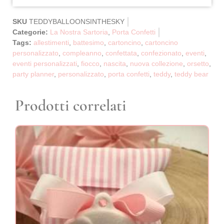
SKU
TEDDYBALLOONSINTHESKY
Categorie:
La Nostra Sartoria
,
Porta Confetti
Tags:
allestimenti
,
battesimo
,
cartoncino
,
cartoncino
personalizzato
,
compleanno
,
confettata
,
confezionato
,
eventi
,
eventi personalizzati
,
fiocco
,
nascita
,
nuova collezione
,
orsetto
,
party planner
,
personalizzato
,
porta confetti
,
teddy
,
teddy bear
Prodotti correlati