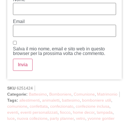
Email
Salva il mio nome, email e sito web in questo
browser per la prossima volta che commento.
SKU
6251424
Categorie:
Battesimo
,
Bomboniere
,
Comunione
,
Matrimonio
Tags:
allestimenti
,
animaletti
,
battesimo
,
bomboniere utili
,
comunione
,
confettata
,
confezionato
,
confezione inclusa
,
eventi
,
eventi personalizzati
,
fiocco
,
home decor
,
lampada
,
luce
,
nuova collezione
,
party planner
,
vetro
,
yvonne gontier