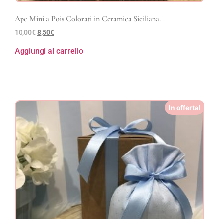
Ape Mini a Pois Colorati in Ceramica Siciliana.
10,00
€
8,50
€
Aggiungi al carrello
In offerta!