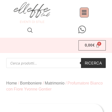
0,00
€
RICERCA
Home
/
Bomboniere
/
Matrimonio
/ Profumatore Bianco
con Fiore Yvonne Gontier