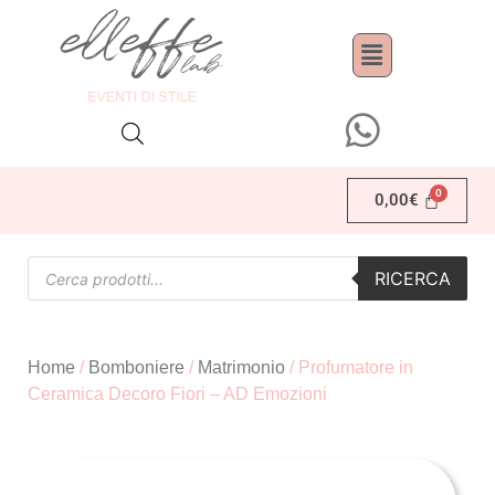
0,00
€
RICERCA
Home
/
Bomboniere
/
Matrimonio
/ Profumatore in
Ceramica Decoro Fiori – AD Emozioni