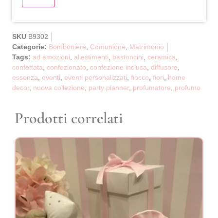
SKU
B9302
Categorie:
Bomboniere
,
Comunione
,
Matrimonio
Tags:
ad emozioni
,
allestimenti
,
bastoncini
,
ceramica
,
confettata
,
confezionato
,
confezione inclusa
,
diffusore
,
essenza
,
eventi
,
eventi personalizzati
,
fiocco
,
fiori
,
home
decor
,
nuova collezione
,
party planner
,
profumatore
,
profumo
Prodotti correlati