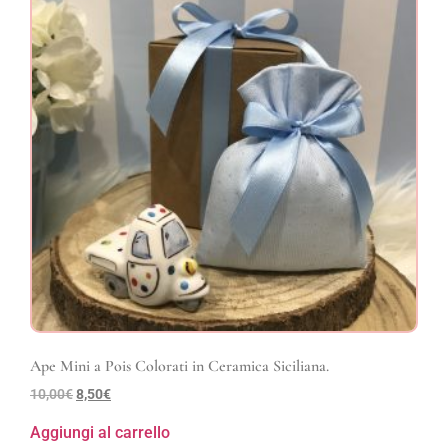
Ape Mini a Pois Colorati in Ceramica Siciliana.
10,00
€
8,50
€
Aggiungi al carrello