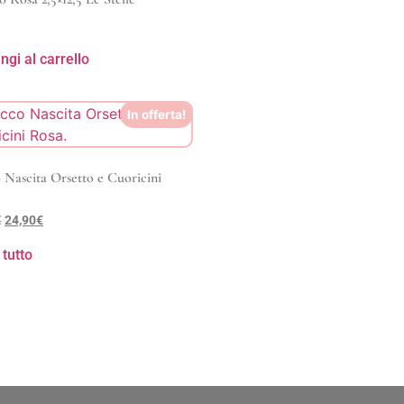
ngi al carrello
In offerta!
 Nascita Orsetto e Cuoricini
€
24,90
€
 tutto