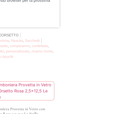
esto browser per la prossima
EORSETTO
rtoria
,
Nascita
,
Sacchetti
setto
,
compleanno
,
confettata
,
tto
,
personalizzato
,
ricamo nome
,
o bouclè
iera Provetta in Vetro con
o Rosa 2,5×12,5 Le Stelle