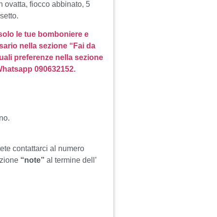
n ovatta, fiocco abbinato, 5
setto.
 solo le tue bomboniere e
sario nella sezione “Fai da
uali preferenze nella sezione
 Whatsapp 090632152.
no.
tete contattarci al numero
ezione
“note”
al termine dell’