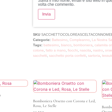
Salva il mio nome, email e sito web in qu
volta che commento.
SKU
SACCHETTOCOLOREASCELTACONNOME
Categorie:
Battesimo
,
Compleanno
,
La Nostra Sa
Tags:
battesimo
,
bianco
,
bomboniera
,
calamita or
cotone
,
fatto a mano
,
fiocchi
,
nascita
,
nastro
,
orse
sacchetti
,
sacchetto porta confetti
,
sartoria
,
tessut
a
Bomboniera Orsetto con Corona e Led,
Rosa, Le Stelle
Bombon
Orsett