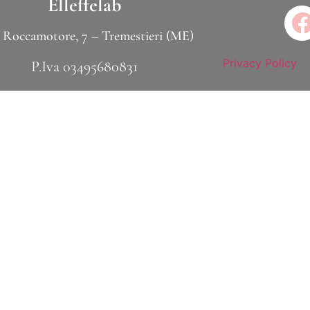
Elleffelab
 Roccamotore, 7 – Tremestieri (ME)
Privacy Policy
P.Iva 03495680831