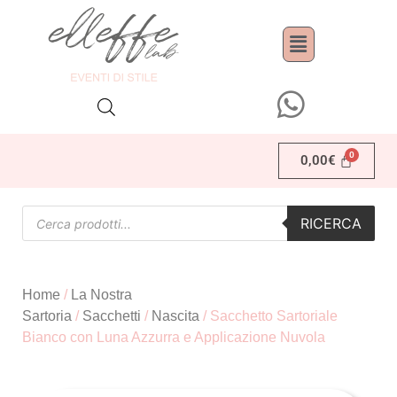
0,00
€
RICERCA
Home
/
La Nostra
Sartoria
/
Sacchetti
/
Nascita
/ Sacchetto Sartoriale
Bianco con Luna Azzurra e Applicazione Nuvola