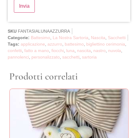
SKU
FANTASIALUNAAZZURRA
Categorie:
Battesimo
,
La Nostra Sartoria
,
Nascita
,
Sacchetti
Tags:
applicazione
,
azzurro
,
battesimo
,
bigliettino cerimonia
,
confetti
,
fatto a mano
,
fiocchi
,
luna
,
nascita
,
nastro
,
nuvola
,
pannolenci
,
personalizzato
,
sacchetti
,
sartoria
Prodotti correlati