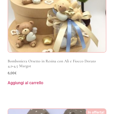
Bomboniera Orsetto in Resina con Ali e Fiocco Dorato
4,2×4,5 Margot
6,00
€
Aggiungi al carrello
In offerta!