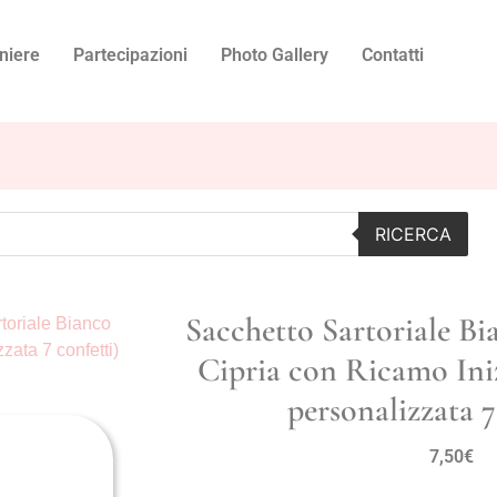
niere
Partecipazioni
Photo Gallery
Contatti
RICERCA
Sacchetto Sartoriale Bi
toriale Bianco
zata 7 confetti)
Cipria con Ricamo Iniz
personalizzata 7
7,50
€