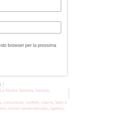
esto browser per la prossima
1
La Nostra Sartoria
,
Nascita
,
a
,
comunione
,
confetti
,
cotone
,
fatto a
amo
,
ricamo personalizzato
,
rigatino
,