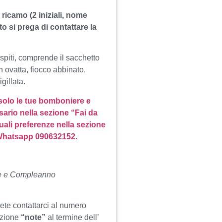
 ricamo (2 iniziali, nome
o si prega di contattare la
spiti, comprende il sacchetto
n ovatta, fiocco abbinato,
gillata.
 solo le tue bomboniere e
sario nella sezione “Fai da
uali preferenze nella sezione
 Whatsapp 090632152.
ne e Compleanno
tete contattarci al numero
ezione
“note”
al termine dell’