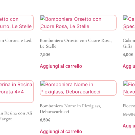
on Corona e Led,
Bomboniera Orsetto con Cuore Rosa,
Calami
Le Stelle
Gifts
7,50
€
4,00
€
Aggiungi al carrello
Aggiu
Bomboniera Nome in Plexiglass,
Fiocco
Deboracarlucci
in Resina con Ali
65,00
Margot
6,50
€
Aggiu
Aggiungi al carrello