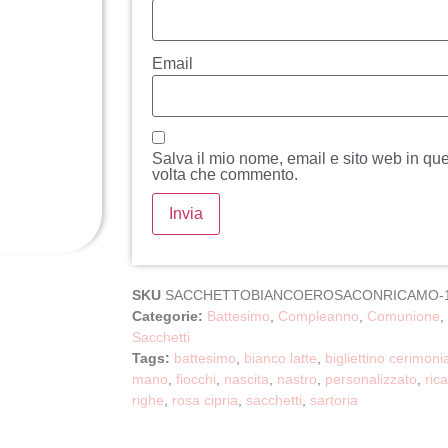
Email
Salva il mio nome, email e sito web in qu
volta che commento.
SKU
SACCHETTOBIANCOEROSACONRICAMO-
Categorie:
Battesimo
,
Compleanno
,
Comunione
,
Sacchetti
Tags:
battesimo
,
bianco latte
,
bigliettino cerimoni
mano
,
fiocchi
,
nascita
,
nastro
,
personalizzato
,
ric
righe
,
rosa cipria
,
sacchetti
,
sartoria