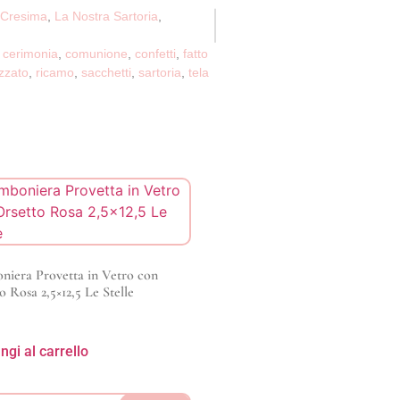
Cresima
,
La Nostra Sartoria
,
o cerimonia
,
comunione
,
confetti
,
fatto
zzato
,
ricamo
,
sacchetti
,
sartoria
,
tela
iera Provetta in Vetro con
o Rosa 2,5×12,5 Le Stelle
ngi al carrello