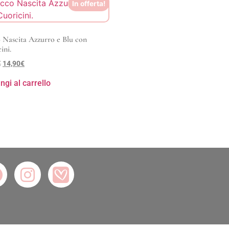
In offerta!
 Nascita Azzurro e Blu con
ini.
€
14,90
€
ngi al carrello