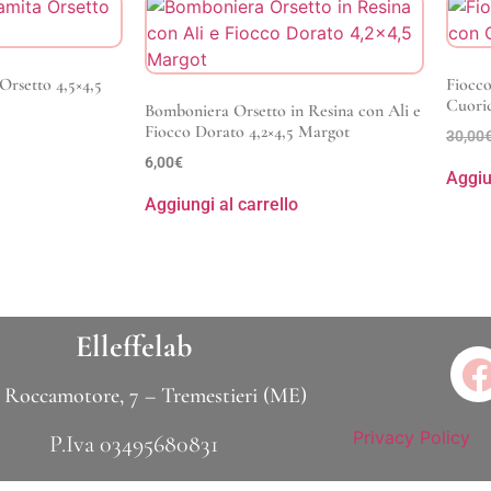
rsetto 4,5×4,5
Fiocco
Cuoric
Bomboniera Orsetto in Resina con Ali e
Fiocco Dorato 4,2×4,5 Margot
30,00
6,00
€
Aggiu
Aggiungi al carrello
Elleffelab
 Roccamotore, 7 – Tremestieri (ME)
Privacy Policy
P.Iva 03495680831