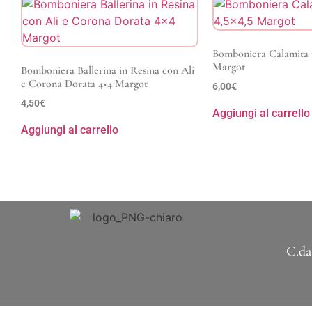
Bomboniera Calamita O
Margot
Bomboniera Ballerina in Resina con Ali
e Corona Dorata 4×4 Margot
6,00
€
4,50
€
Aggiungi al carrello
Aggiungi al carrello
C.da