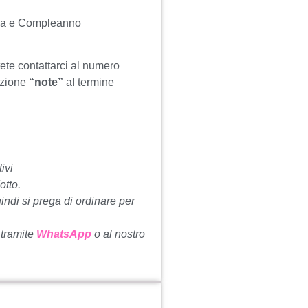
ima e Compleanno
tete contattarci al numero
ezione
“note”
al termine
ivi
otto.
uindi si prega di ordinare per
 tramite
WhatsApp
o al nostro