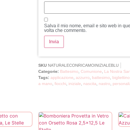
Salva il mio nome, email e sito web in qu
volta che commento.
SKU
NATURALECONRICAMOINIZIALEBLU
Categorie:
Battesimo
,
Comunione
,
La Nostra Sar
Tags:
applicazione
,
azzurro
,
battesimo
,
bigliettin
a mano
,
fiocchi
,
iniziale
,
nascita
,
nastro
,
personali