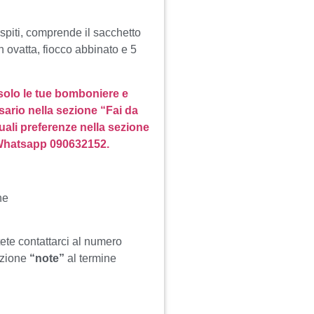
spiti, comprende il sacchetto
n ovatta, fiocco abbinato e 5
 solo le tue bomboniere e
sario nella sezione “Fai da
uali preferenze nella sezione
 Whatsapp 090632152.
ne
tete contattarci al numero
ezione
“note”
al termine