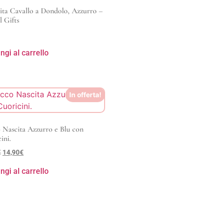
ta Cavallo a Dondolo, Azzurro –
l Gifts
ngi al carrello
In offerta!
 Nascita Azzurro e Blu con
ini.
€
14,90
€
ngi al carrello