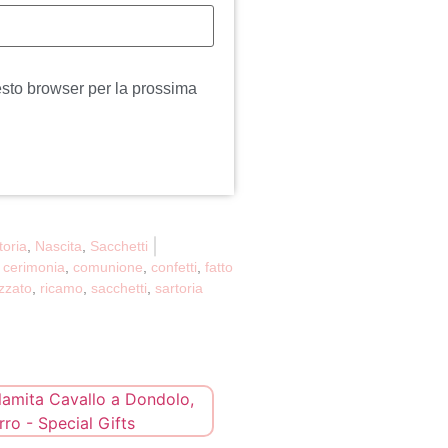
esto browser per la prossima
toria
,
Nascita
,
Sacchetti
o cerimonia
,
comunione
,
confetti
,
fatto
zzato
,
ricamo
,
sacchetti
,
sartoria