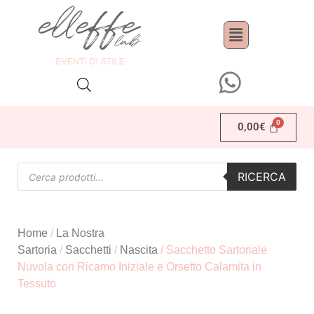
0,00
€
RICERCA
Home
/
La Nostra
Sartoria
/
Sacchetti
/
Nascita
/ Sacchetto Sartoriale
Nuvola con Ricamo Iniziale e Orsetto Calamita in
Tessuto