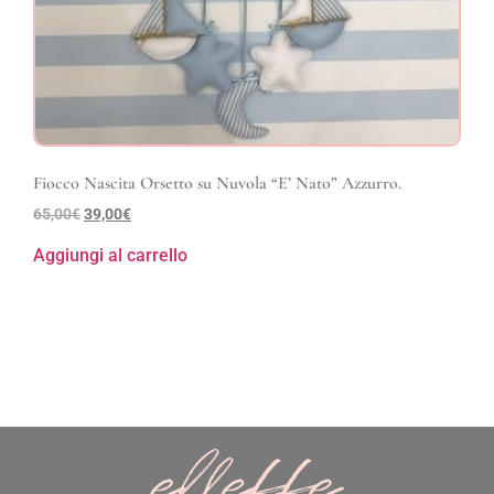
Fiocco Nascita Orsetto su Nuvola “E’ Nato” Azzurro.
65,00
€
39,00
€
Aggiungi al carrello