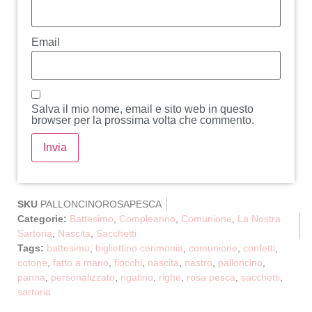
Email
Salva il mio nome, email e sito web in questo
browser per la prossima volta che commento.
SKU
PALLONCINOROSAPESCA
Categorie:
Battesimo
,
Compleanno
,
Comunione
,
La Nostra
Sartoria
,
Nascita
,
Sacchetti
Tags:
battesimo
,
bigliettino cerimonia
,
comunione
,
confetti
,
cotone
,
fatto a mano
,
fiocchi
,
nascita
,
nastro
,
palloncino
,
panna
,
personalizzato
,
rigatino
,
righe
,
rosa pesca
,
sacchetti
,
sartoria