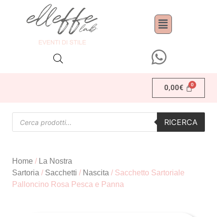
0,00
€
RICERCA
Home
/
La Nostra
Sartoria
/
Sacchetti
/
Nascita
/ Sacchetto Sartoriale
Palloncino Rosa Pesca e Panna