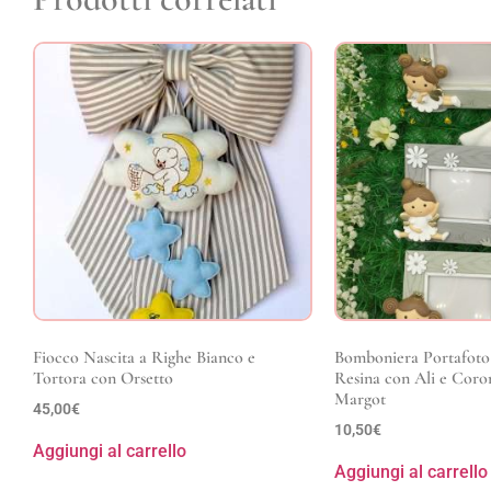
Fiocco Nascita a Righe Bianco e
Bomboniera Portafoto 
Tortora con Orsetto
Resina con Ali e Coro
Margot
45,00
€
10,50
€
Aggiungi al carrello
Aggiungi al carrello