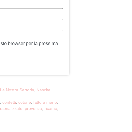
esto browser per la prossima
La Nostra Sartoria
,
Nascita
,
,
confetti
,
cotone
,
fatto a mano
,
rsonalizzato
,
provenza
,
ricamo
,