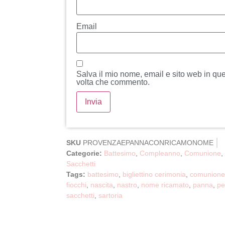
Email
Salva il mio nome, email e sito web in qu
volta che commento.
SKU
PROVENZAEPANNACONRICAMONOME
Categorie:
Battesimo
,
Compleanno
,
Comunione
,
Sacchetti
Tags:
battesimo
,
bigliettino cerimonia
,
comunione
fiocchi
,
nascita
,
nastro
,
nome ricamato
,
panna
,
pe
sacchetti
,
sartoria