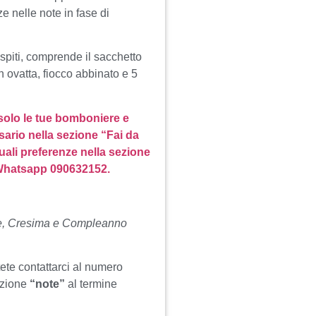
e nelle note in fase di
spiti, comprende il sacchetto
n ovatta, fiocco abbinato e 5
 solo le tue bomboniere e
sario nella sezione “Fai da
uali preferenze nella sezione
 Whatsapp 090632152.
e, Cresima e Compleanno
tete contattarci al numero
ezione
“note”
al termine