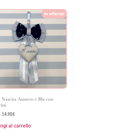
In offerta!
 Nascita Azzurro e Blu con
ini.
€
14,90
€
ngi al carrello