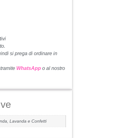
ivi
to.
uindi si prega di ordinare in
 tramite
WhatsApp
o al nostro
ive
anda, Lavanda e Confetti