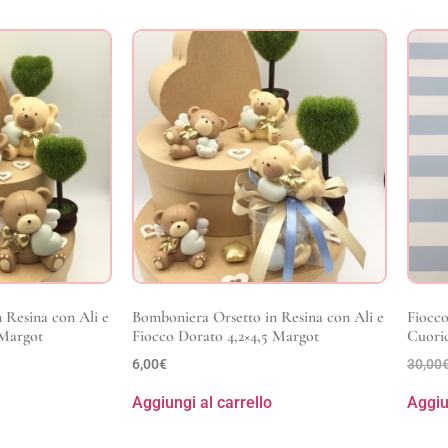
 Resina con Ali e
Bomboniera Orsetto in Resina con Ali e
Fiocco
 Margot
Fiocco Dorato 4,2×4,5 Margot
Cuoric
6,00
€
30,00
Aggiungi al carrello
Aggiu