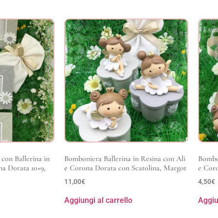
con Ballerina in
Bomboniera Ballerina in Resina con Ali
Bombon
na Dorata 10×9,
e Corona Dorata con Scatolina, Margot
e Cor
11,00
€
4,50
€
Aggiungi al carrello
Aggiu