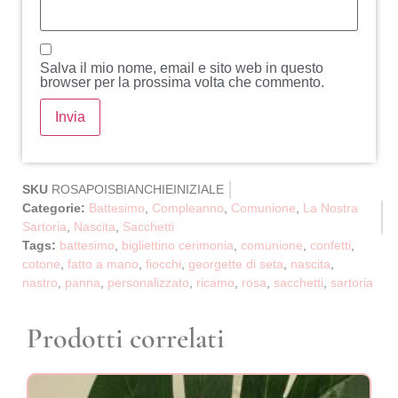
Salva il mio nome, email e sito web in questo
browser per la prossima volta che commento.
SKU
ROSAPOISBIANCHIEINIZIALE
Categorie:
Battesimo
,
Compleanno
,
Comunione
,
La Nostra
Sartoria
,
Nascita
,
Sacchetti
Tags:
battesimo
,
bigliettino cerimonia
,
comunione
,
confetti
,
cotone
,
fatto a mano
,
fiocchi
,
georgette di seta
,
nascita
,
nastro
,
panna
,
personalizzato
,
ricamo
,
rosa
,
sacchetti
,
sartoria
Prodotti correlati