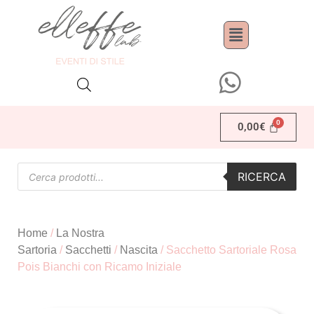
0,00
€
RICERCA
Home
/
La Nostra
Sartoria
/
Sacchetti
/
Nascita
/ Sacchetto Sartoriale Rosa
Pois Bianchi con Ricamo Iniziale