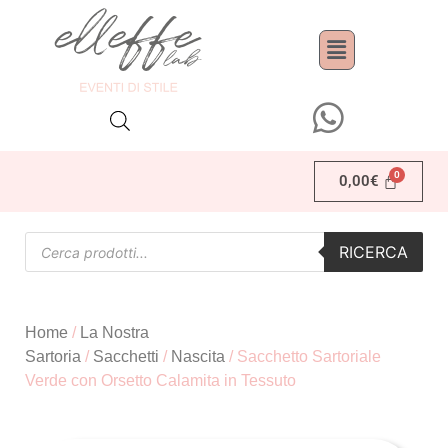
0,00
€
RICERCA
Home
/
La Nostra
Sartoria
/
Sacchetti
/
Nascita
/ Sacchetto Sartoriale
Verde con Orsetto Calamita in Tessuto