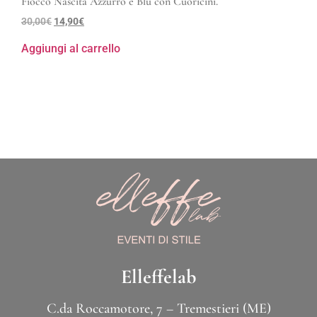
Fiocco Nascita Azzurro e Blu con Cuoricini.
30,00
€
14,90
€
Aggiungi al carrello
Elleffelab
C.da Roccamotore, 7 – Tremestieri (ME)