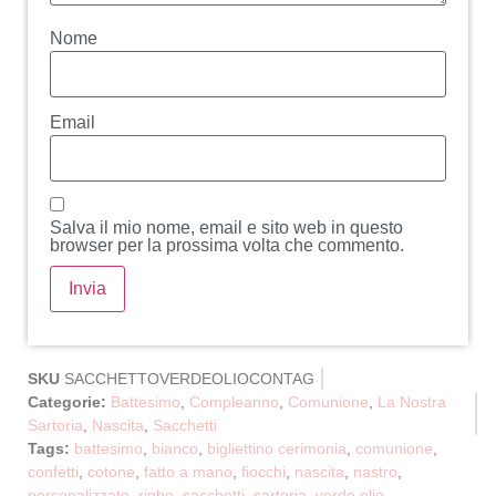
Nome
Email
Salva il mio nome, email e sito web in questo
browser per la prossima volta che commento.
SKU
SACCHETTOVERDEOLIOCONTAG
Categorie:
Battesimo
,
Compleanno
,
Comunione
,
La Nostra
Sartoria
,
Nascita
,
Sacchetti
Tags:
battesimo
,
bianco
,
bigliettino cerimonia
,
comunione
,
confetti
,
cotone
,
fatto a mano
,
fiocchi
,
nascita
,
nastro
,
personalizzato
,
righe
,
sacchetti
,
sartoria
,
verde olio