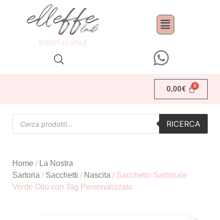
0,00
€
RICERCA
Home
/
La Nostra
Sartoria
/
Sacchetti
/
Nascita
/ Sacchetto Sartoriale
Verde Olio con Tag Personalizzato