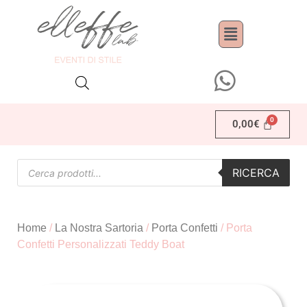
0,00
€
RICERCA
Home
/
La Nostra Sartoria
/
Porta Confetti
/ Porta
Confetti Personalizzati Teddy Boat