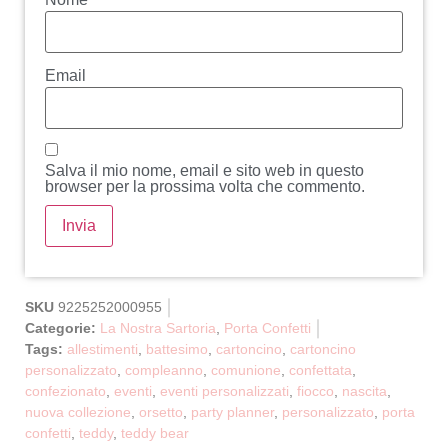
Email
Salva il mio nome, email e sito web in questo
browser per la prossima volta che commento.
SKU
9225252000955
Categorie:
La Nostra Sartoria
,
Porta Confetti
Tags:
allestimenti
,
battesimo
,
cartoncino
,
cartoncino
personalizzato
,
compleanno
,
comunione
,
confettata
,
confezionato
,
eventi
,
eventi personalizzati
,
fiocco
,
nascita
,
nuova collezione
,
orsetto
,
party planner
,
personalizzato
,
porta
confetti
,
teddy
,
teddy bear