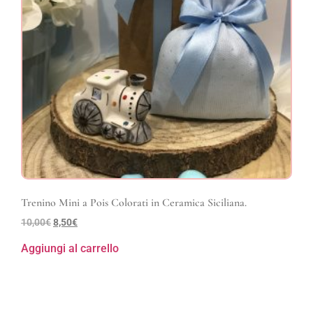
Trenino Mini a Pois Colorati in Ceramica Siciliana.
10,00
€
8,50
€
Aggiungi al carrello