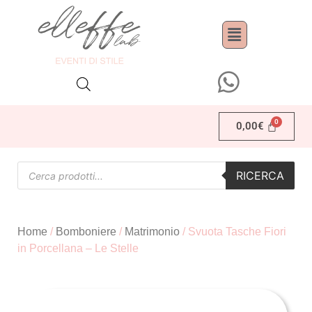
0,00
€
RICERCA
Home
/
Bomboniere
/
Matrimonio
/ Svuota Tasche Fiori
in Porcellana – Le Stelle