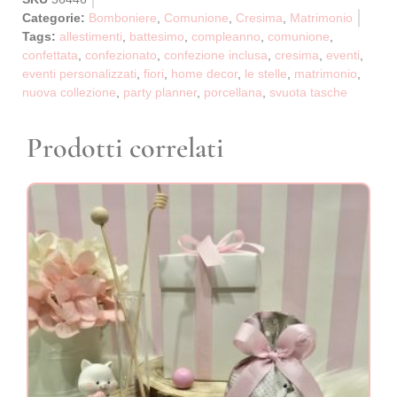
Categorie:
Bomboniere
,
Comunione
,
Cresima
,
Matrimonio
Tags:
allestimenti
,
battesimo
,
compleanno
,
comunione
,
confettata
,
confezionato
,
confezione inclusa
,
cresima
,
eventi
,
eventi personalizzati
,
fiori
,
home decor
,
le stelle
,
matrimonio
,
nuova collezione
,
party planner
,
porcellana
,
svuota tasche
Prodotti correlati