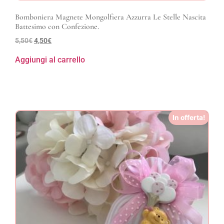
Bomboniera Magnete Mongolfiera Azzurra Le Stelle Nascita
Battesimo con Confezione.
5,50
€
4,50
€
Aggiungi al carrello
In offerta!