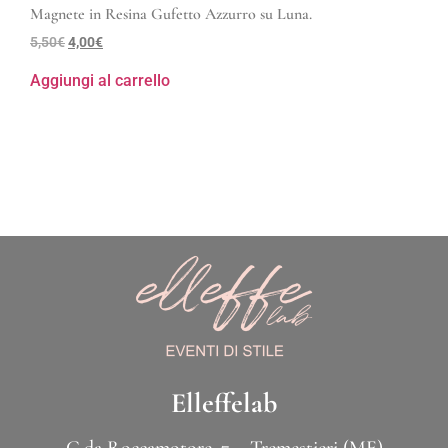
Magnete in Resina Gufetto Azzurro su Luna.
5,50
€
4,00
€
Aggiungi al carrello
Elleffelab
C.da Roccamotore, 7 – Tremestieri (ME)