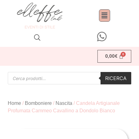
0,00
€
RICERCA
Home
/
Bomboniere
/
Nascita
/ Candela Artigianale
Profumata Cammeo Cavallino a Dondolo Bianco